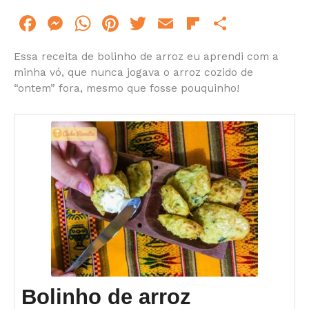
F
M
W
Pi
T
E
Fl
S
a
e
h
n
w
m
ip
h
Essa receita de bolinho de arroz eu aprendi com a
c
s
at
te
itt
ai
b
ar
minha vó, que nunca jogava o arroz cozido de
e
s
s
re
er
l
o
e
“ontem” fora, mesmo que fosse pouquinho!
b
e
A
st
ar
o
n
p
d
o
g
p
k
er
Bolinho de arroz