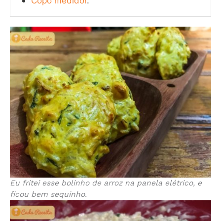
Copo medidor
.
Eu fritei esse bolinho de arroz na panela elétrico, e
ficou bem sequinho.