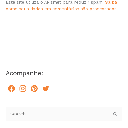
Este site utiliza o Akismet para reduzir spam.
Saiba
como seus dados em comentários são processados
.
Acompanhe:
F
In
Pi
T
a
st
n
w
c
a
te
itt
e
gr
re
er
P
b
a
st
e