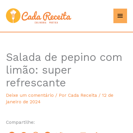
Ir
Men
Cada
para
o
princ
Receita
conteúdo
Salada de pepino com
minutes
limão: super
refrescante
Deixe um comentário
/ Por
Cada Receita
/
12 de
janeiro de 2024
Compartilhe: