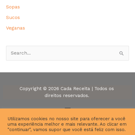
Sopas
Sucos
Veganas
P
e
s
q
Copyright © 2026 Cada Receita | Todos os
u
direitos reservados.
i
Menu
s
Utilizamos cookies no nosso site para oferecer a você
a
uma experiência melhor e mais relevante. Ao clicar em
r
"continuar", vamos supor que você está feliz com isso.