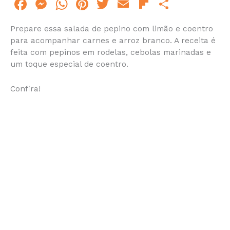
F
M
W
Pi
T
E
Fl
S
a
e
h
n
w
m
ip
h
Prepare essa salada de pepino com limão e coentro
c
s
at
te
itt
ai
b
ar
para acompanhar carnes e arroz branco. A receita é
e
s
s
re
er
l
o
e
feita com pepinos em rodelas, cebolas marinadas e
um toque especial de coentro.
b
e
A
st
ar
o
n
p
d
Confira!
o
g
p
k
er