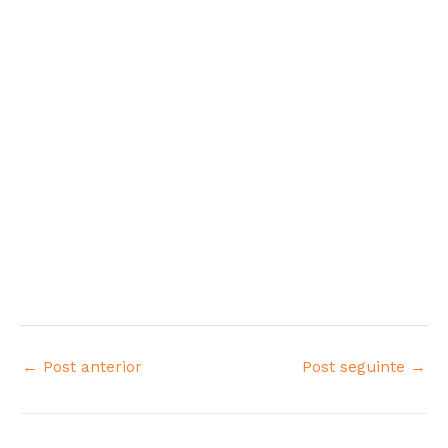
k
er
←
Post anterior
Post seguinte
→