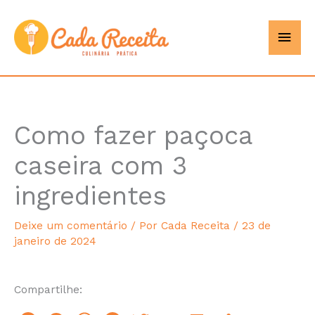
Ir
Men
Cada
para
o
princ
Receita
conteúdo
Como fazer paçoca
minutes
caseira com 3
ingredientes
Deixe um comentário
/ Por
Cada Receita
/
23 de
janeiro de 2024
Compartilhe: