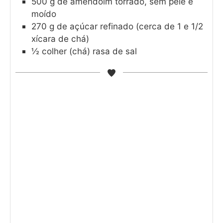
500
g
de amendoim torrado, sem pele e
moído
270
g
de açúcar refinado (cerca de 1 e 1/2
xícara de chá)
½
colher (chá) rasa de sal