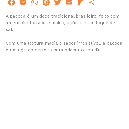
F
M
W
Pi
T
E
Fl
S
a
e
h
n
w
m
ip
h
A paçoca é um doce tradicional brasileiro, feito com
c
s
at
te
itt
ai
b
ar
amendoim torrado e moído, açúcar e um toque de
e
s
s
re
er
l
o
e
sal.
b
e
A
st
ar
Com uma textura macia e sabor irresistível, a paçoca
o
n
p
d
é um agrado perfeito para adoçar o seu dia.
o
g
p
k
er