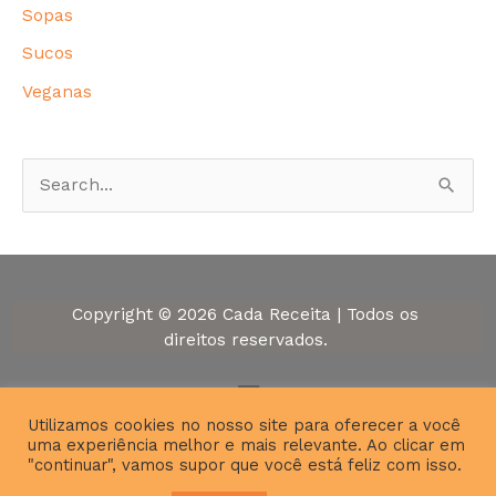
Sopas
Sucos
Veganas
P
e
s
q
Copyright © 2026 Cada Receita | Todos os
u
direitos reservados.
i
Menu
s
Utilizamos cookies no nosso site para oferecer a você
a
uma experiência melhor e mais relevante. Ao clicar em
r
"continuar", vamos supor que você está feliz com isso.