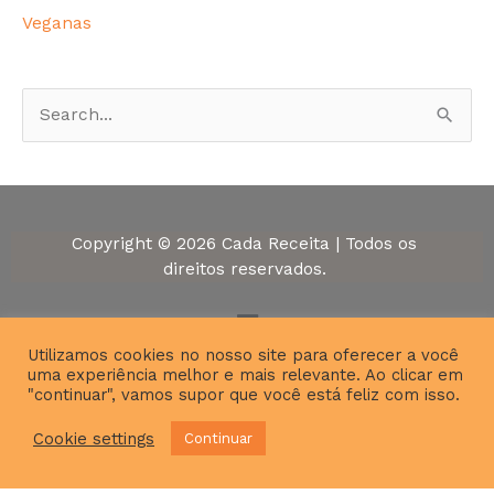
Veganas
P
e
s
q
Copyright © 2026 Cada Receita | Todos os
u
direitos reservados.
i
Menu
s
Utilizamos cookies no nosso site para oferecer a você
a
uma experiência melhor e mais relevante. Ao clicar em
r
"continuar", vamos supor que você está feliz com isso.
p
Cookie settings
Continuar
o