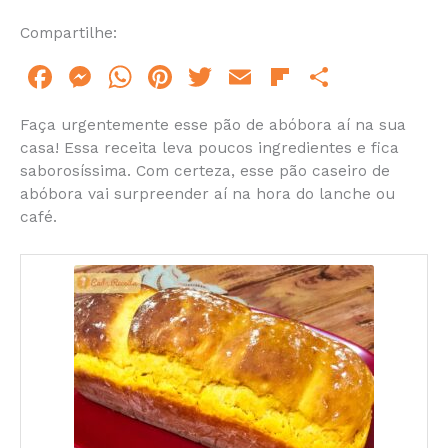
Compartilhe:
F
M
W
Pi
T
E
Fl
S
a
e
h
n
w
m
ip
h
Faça urgentemente esse pão de abóbora aí na sua
c
s
at
te
itt
ai
b
ar
casa! Essa receita leva poucos ingredientes e fica
e
s
s
re
er
l
o
e
saborosíssima. Com certeza, esse pão caseiro de
abóbora vai surpreender aí na hora do lanche ou
b
e
A
st
ar
café.
o
n
p
d
o
g
p
k
er