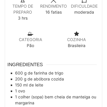
TEMPO DE
RENDIMENTO
DIFICULDADE
PREPARO
16
fatias
moderada
3
hrs
CATEGORIA
COZINHA
Pão
Brasileira
INGREDIENTES
600
g
de farinha de trigo
200
g
de abóbora cozida
150
ml
de leite
1
ovo
1
colher (sopa) bem cheia de manteiga ou
margarina