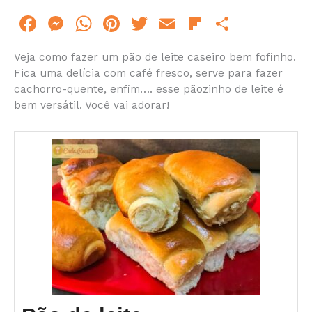
F
M
W
Pi
T
E
Fl
S
a
e
h
n
w
m
ip
h
Veja como fazer um pão de leite caseiro bem fofinho.
c
s
at
te
itt
ai
b
ar
Fica uma delícia com café fresco, serve para fazer
e
s
s
re
er
l
o
e
cachorro-quente, enfim…. esse pãozinho de leite é
bem versátil. Você vai adorar!
b
e
A
st
ar
o
n
p
d
o
g
p
k
er