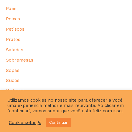
Pães
Peixes
Petiscos
Pratos
Saladas
Sobremesas
Sopas
Sucos
Veganas
Utilizamos cookies no nosso site para oferecer a você
uma experiência melhor e mais relevante. Ao clicar em
"continuar", vamos supor que você está feliz com isso.
P
Cookie settings
Continuar
e