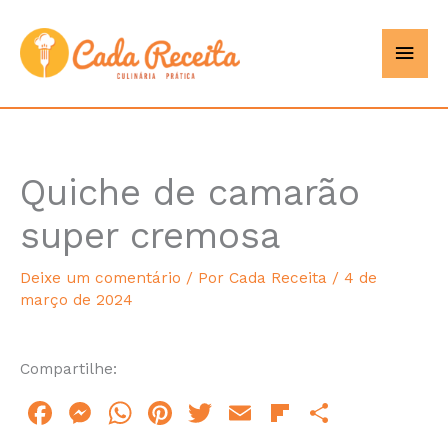
Ir
Men
Cada
para
o
princ
Receita
conteúdo
Quiche de camarão
hour
minute
super cremosa
Deixe um comentário
/ Por
Cada Receita
/
4 de
março de 2024
Compartilhe:
F
M
W
Pi
T
E
Fl
S
a
e
h
n
w
m
ip
h