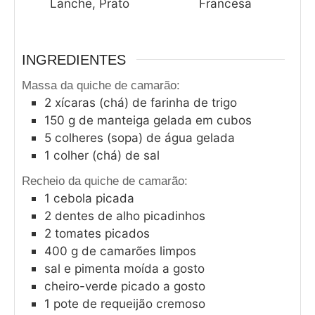
Lanche, Prato
Francesa
INGREDIENTES
Massa da quiche de camarão:
2
xícaras (chá) de farinha de trigo
150
g
de manteiga gelada em cubos
5
colheres (sopa) de água gelada
1
colher (chá) de sal
Recheio da quiche de camarão:
1
cebola picada
2
dentes de alho picadinhos
2
tomates picados
400
g
de camarões limpos
sal e pimenta moída a gosto
cheiro-verde picado a gosto
1
pote de requeijão cremoso