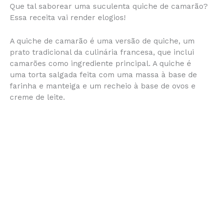
Que tal saborear uma suculenta quiche de camarão?
c
s
at
te
itt
ai
b
ar
Essa receita vai render elogios!
e
s
s
re
er
l
o
e
b
e
A
st
ar
A quiche de camarão é uma versão de quiche, um
prato tradicional da culinária francesa, que inclui
o
n
p
d
camarões como ingrediente principal. A quiche é
o
g
p
uma torta salgada feita com uma massa à base de
farinha e manteiga e um recheio à base de ovos e
k
er
creme de leite.