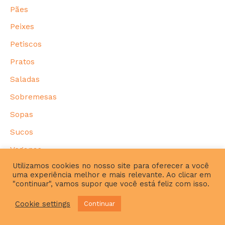
Pães
Peixes
Petiscos
Pratos
Saladas
Sobremesas
Sopas
Sucos
Veganas
Utilizamos cookies no nosso site para oferecer a você
uma experiência melhor e mais relevante. Ao clicar em
"continuar", vamos supor que você está feliz com isso.
P
Cookie settings
Continuar
e