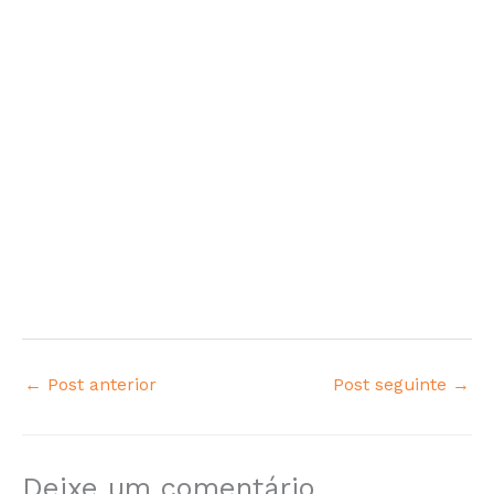
k
er
←
Post anterior
Post seguinte
→
Deixe um comentário