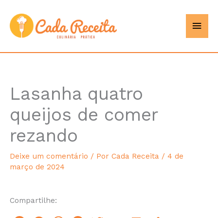
Ir
Men
Cada
para
o
princ
Receita
conteúdo
Lasanha quatro
minutes
queijos de comer
rezando
Deixe um comentário
/ Por
Cada Receita
/
4 de
março de 2024
Compartilhe: