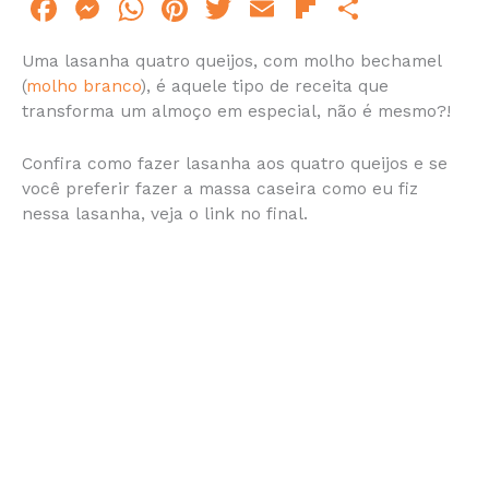
F
M
W
Pi
T
E
Fl
S
a
e
h
n
w
m
ip
h
Uma lasanha quatro queijos, com molho bechamel
c
s
at
te
itt
ai
b
ar
(
molho branco
), é aquele tipo de receita que
e
s
s
re
er
l
o
e
transforma um almoço em especial, não é mesmo?!
b
e
A
st
ar
Confira como fazer lasanha aos quatro queijos e se
o
n
p
d
você preferir fazer a massa caseira como eu fiz
o
g
p
nessa lasanha, veja o link no final.
k
er