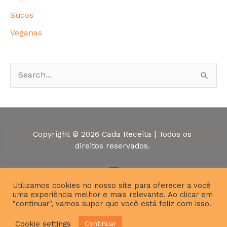
Sucos
Veganas
P
e
s
q
Copyright © 2026 Cada Receita | Todos os
u
direitos reservados.
i
Menu
s
Utilizamos cookies no nosso site para oferecer a você
a
uma experiência melhor e mais relevante. Ao clicar em
r
"continuar", vamos supor que você está feliz com isso.
p
Cookie settings
Continuar