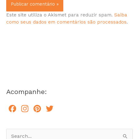
Este site utiliza o Akismet para reduzir spam.
Saiba
como seus dados em comentários são processados
.
Acompanhe:
F
In
Pi
T
a
st
n
w
c
a
te
itt
e
gr
re
er
P