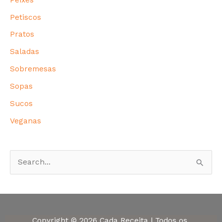
Petiscos
Pratos
Saladas
Sobremesas
Sopas
Sucos
Veganas
P
e
s
q
Copyright © 2026 Cada Receita | Todos os