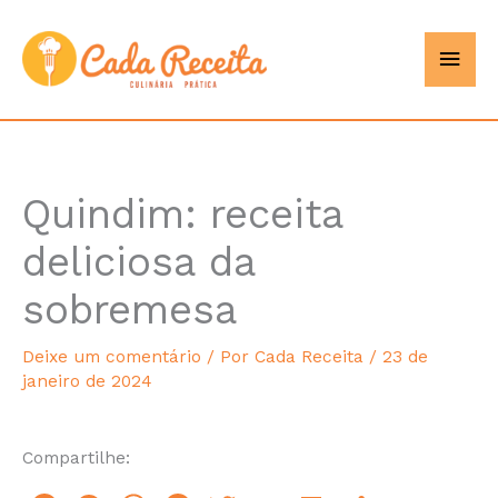
Ir
Men
Cada
para
o
princ
Receita
conteúdo
Quindim: receita
hours
deliciosa da
sobremesa
Deixe um comentário
/ Por
Cada Receita
/
23 de
janeiro de 2024
Compartilhe: