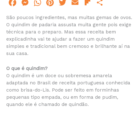
F
M
W
Pi
T
E
Fl
S
a
e
h
n
w
m
ip
h
São poucos ingredientes, mas muitas gemas de ovos.
c
s
at
te
itt
ai
b
ar
O quindim de padaria assusta muita gente pois exige
e
s
s
re
er
l
o
e
técnica para o preparo. Mas essa receita bem
explicadinha vai te ajudar a fazer um quindim
b
e
A
st
ar
simples e tradicional bem cremoso e brilhante aí na
o
n
p
d
sua casa.
o
g
p
O que é quindim?
k
er
O quindim é um doce ou sobremesa amarela
adaptada no Brasil de receita portuguesa conhecida
como brisa-do-Lis. Pode ser feito em forminhas
pequenas tipo empada, ou em forma de pudim,
quando ele é chamado de quindão.