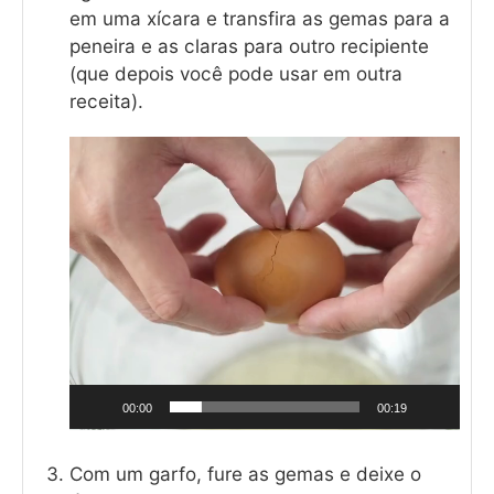
em uma xícara e transfira as gemas para a
peneira e as claras para outro recipiente
(que depois você pode usar em outra
receita).
Tocador
de
vídeo
00:00
00:19
Com um garfo, fure as gemas e deixe o