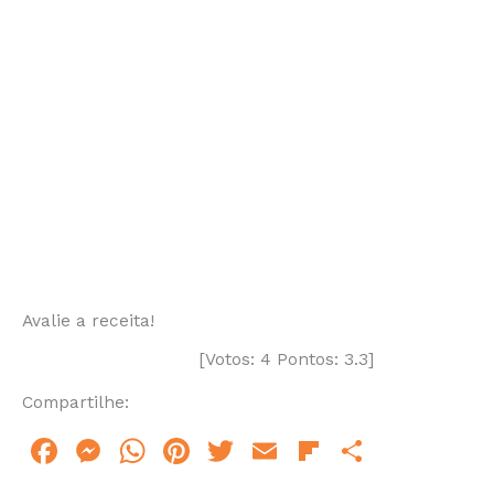
Avalie a receita!
[Votos:
4
Pontos:
3.3
]
Compartilhe:
F
M
W
Pi
T
E
Fl
S
a
e
h
n
w
m
ip
h