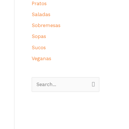
Pratos
Saladas
Sobremesas
Sopas
Sucos
Veganas
P
e
s
q
u