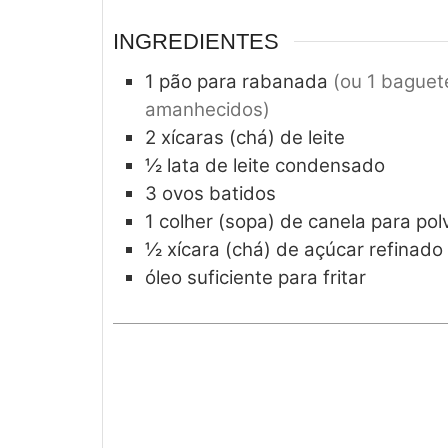
INGREDIENTES
1
pão para rabanada
(ou 1 baguet
amanhecidos)
2
xícaras (chá) de leite
½
lata de leite condensado
3
ovos batidos
1
colher (sopa) de canela para polv
½
xícara (chá) de açúcar refinado 
óleo suficiente para fritar