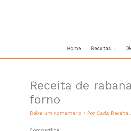
Ir
para
o
conteúdo
Home
Receitas
Di
Receita de rabana
minutes
forno
Deixe um comentário
/ Por
Cada Receita
Compartilhe: