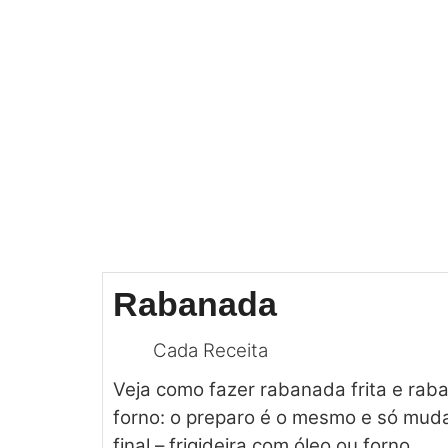
r
d
Rabanada
Cada Receita
Veja como fazer rabanada frita e rab
forno: o preparo é o mesmo e só mud
final – frigideira com óleo ou forno.