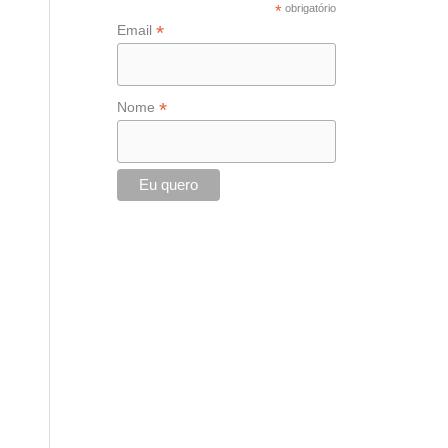
*
obrigatório
r
*
Email
:
*
Nome