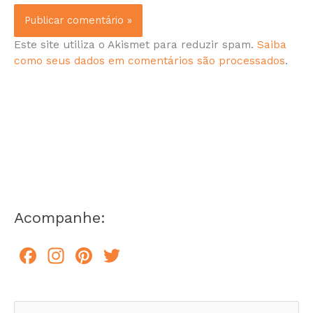
Este site utiliza o Akismet para reduzir spam.
Saiba
como seus dados em comentários são processados
.
Acompanhe:
F
In
Pi
T
a
st
n
w
c
a
te
itt