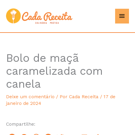
Ir
Men
Cada
para
o
princ
Receita
conteúdo
Bolo de maçã
hour
caramelizada com
canela
Deixe um comentário
/ Por
Cada Receita
/
17 de
janeiro de 2024
Compartilhe: