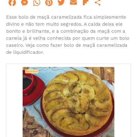
F
M
W
Pi
T
E
Fl
S
a
e
h
n
w
m
ip
h
Esse bolo de maçã caramelizada fica simplesmente
c
s
at
te
itt
ai
b
ar
divino e não tem muito segredos. A calda deixa ele
e
s
s
re
er
l
o
e
bonito e briilhante, e a combinação da maçã com a
canela já é velha conhecida por quem curte um bolo
b
e
A
st
ar
caseiro. Veja como fazer bolo de maçã caramelizada
o
n
p
d
de liquidificador.
o
g
p
k
er