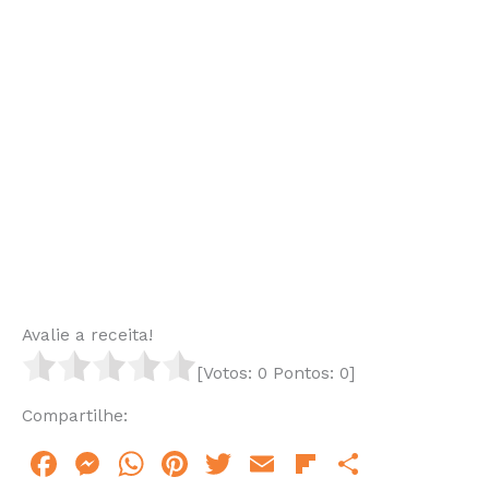
Avalie a receita!
[Votos:
0
Pontos:
0
]
Compartilhe:
F
M
W
Pi
T
E
Fl
S