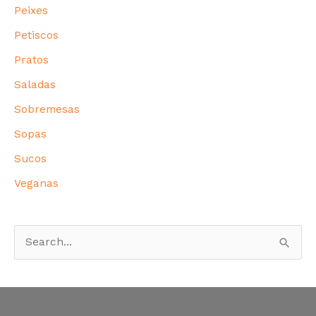
Peixes
Petiscos
Pratos
Saladas
Sobremesas
Sopas
Sucos
Veganas
P
e
s
q