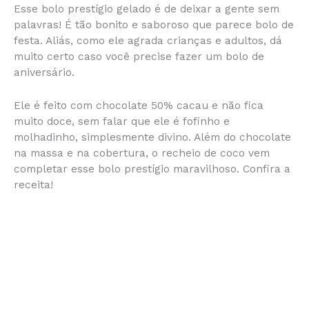
Esse bolo prestígio gelado é de deixar a gente sem
c
s
at
te
itt
ai
b
ar
palavras! É tão bonito e saboroso que parece bolo de
e
s
s
re
er
l
o
e
festa. Aliás, como ele agrada crianças e adultos, dá
muito certo caso você precise fazer um bolo de
b
e
A
st
ar
aniversário.
o
n
p
d
o
g
p
Ele é feito com chocolate 50% cacau e não fica
muito doce, sem falar que ele é fofinho e
k
er
molhadinho, simplesmente divino. Além do chocolate
na massa e na cobertura, o recheio de coco vem
completar esse bolo prestígio maravilhoso. Confira a
receita!