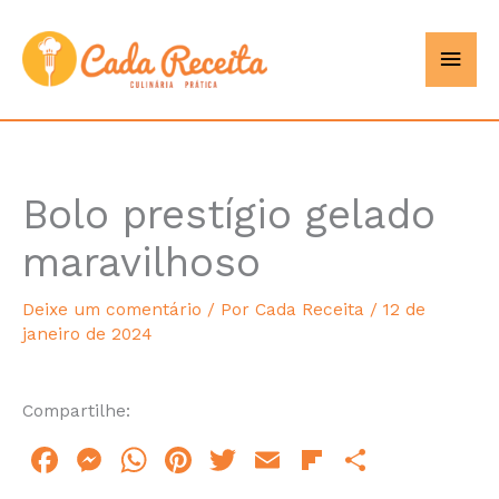
Ir
Men
Cada
para
o
princ
Receita
conteúdo
Bolo prestígio gelado
hour
minutes
maravilhoso
Deixe um comentário
/ Por
Cada Receita
/
12 de
janeiro de 2024
Compartilhe:
F
M
W
Pi
T
E
Fl
S
a
e
h
n
w
m
ip
h