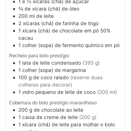
1
e ½ xícaras (chá) de açúcar
¾
de xícara (chá) de óleo
200
ml
de leite
2
xícaras (chá) de farinha de trigo
1
xícara (chá) de chocolate em pó 50%
cacau
1
colher (sopa) de fermento químico em pó
Recheio para bolo prestígio
1
lata de leite condensado
(395 g)
1
colher (sopa) de margarina
100
g
de coco ralado
(reserve duas
colheres para decorar)
1
vidro pequeno de leite de coco
(200 ml)
Cobertura do bolo prestígio maravilhoso
200
g
de chocolate ao leite
1
caixa de creme de leite
(200 g)
1
xícara (chá) de leite para molhar o bolo