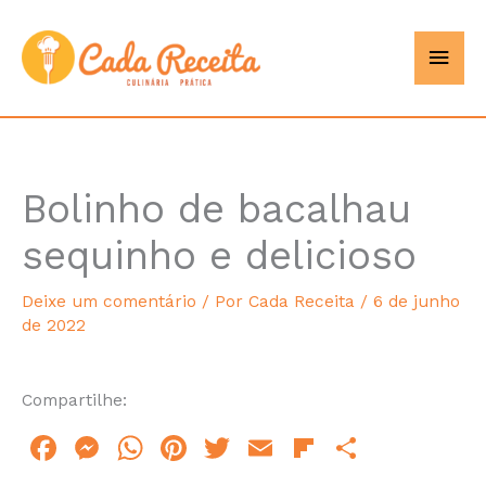
Ir
Men
Cada
para
o
princ
Receita
conteúdo
Bolinho de bacalhau
hour
minutes
sequinho e delicioso
Deixe um comentário
/ Por
Cada Receita
/
6 de junho
de 2022
Compartilhe:
F
M
W
Pi
T
E
Fl
S
a
e
h
n
w
m
ip
h