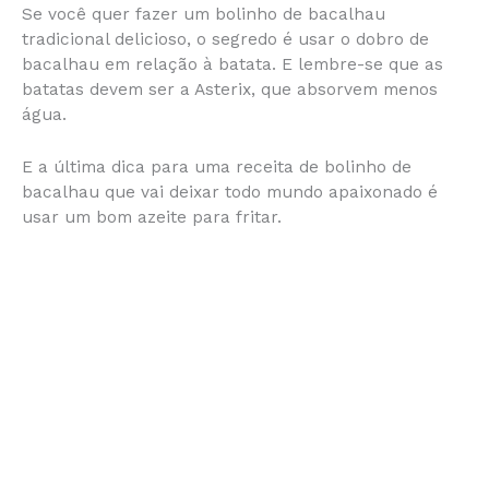
Se você quer fazer um bolinho de bacalhau
c
s
at
te
itt
ai
b
ar
tradicional delicioso, o segredo é usar o dobro de
e
s
s
re
er
l
o
e
bacalhau em relação à batata. E lembre-se que as
batatas devem ser a Asterix, que absorvem menos
b
e
A
st
ar
água.
o
n
p
d
o
g
p
E a última dica para uma receita de bolinho de
bacalhau que vai deixar todo mundo apaixonado é
k
er
usar um bom azeite para fritar.