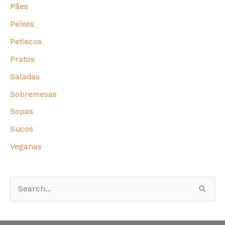
Pães
Peixes
Petiscos
Pratos
Saladas
Sobremesas
Sopas
Sucos
Veganas
P
e
s