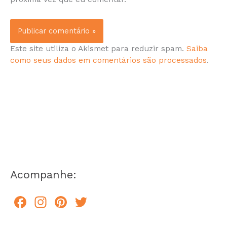
Este site utiliza o Akismet para reduzir spam.
Saiba
como seus dados em comentários são processados
.
Acompanhe:
F
In
Pi
T
a
st
n
w