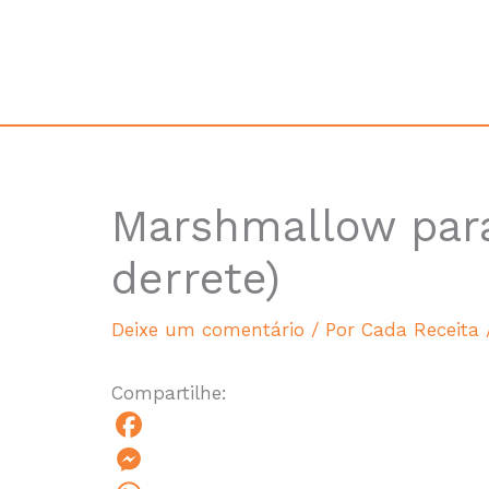
Ir
para
Ca
o
conteúdo
Marshmallow para
minutes
derrete)
Deixe um comentário
/ Por
Cada Receita
Compartilhe:
F