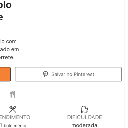
olo
e
olo com
usado em
rrete.
Salvar no Pinterest
ENDIMENTO
DIFICULDADE
1
moderada
bolo médio