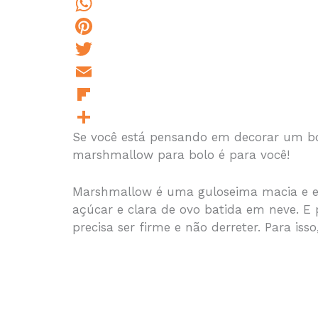
a
M
c
e
W
e
s
h
P
b
s
a
i
T
o
e
t
n
w
E
o
n
s
t
i
m
F
Se você está pensando em decorar um bol
k
g
A
e
t
a
l
S
marshmallow para bolo é para você!
e
p
r
t
i
i
h
r
p
e
e
l
p
a
Marshmallow é uma guloseima macia e e
s
r
b
r
açúcar e clara de ovo batida em neve. E
precisa ser firme e não derreter. Para is
t
o
e
a
r
d