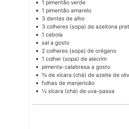
1
pimentão verde
1
pimentão amarelo
3
dentes de alho
3
colheres (sopa) de azeitona pre
1
cebola
sal a gosto
2
colheres (sopa) de orégano
1
colher (sopa) de alecrim
pimenta-calabresa a gosto
¾
de xícara (chá) de azeite de oli
folhas de manjericão
½
xícara (chá) de uva-passa