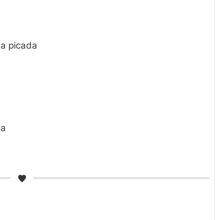
ta picada
va