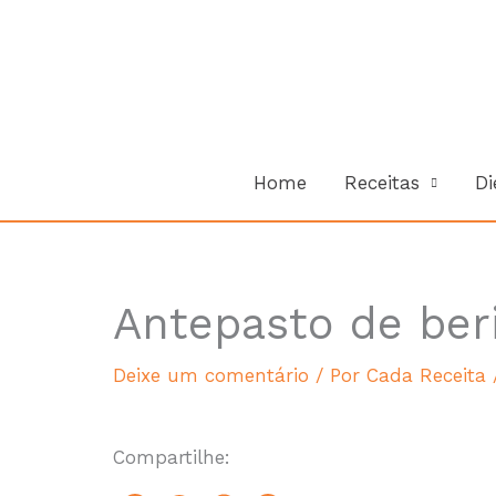
Ir
para
o
conteúdo
Home
Receitas
Di
Antepasto de beri
hour
Deixe um comentário
/ Por
Cada Receita
Compartilhe: