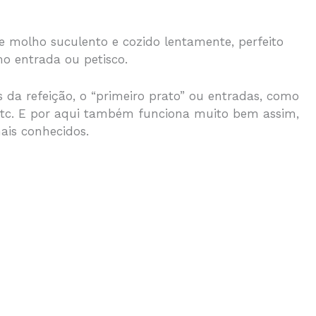
e molho suculento e cozido lentamente, perfeito
r
o entrada ou petisco.
es da refeição, o “primeiro prato” ou entradas, como
 etc. E por aqui também funciona muito bem assim,
ais conhecidos.