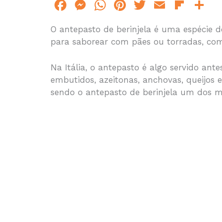
F
M
W
Pi
T
E
Fl
S
a
e
h
n
w
m
ip
h
O antepasto de berinjela é uma espécie d
c
s
at
te
itt
ai
b
a
para saborear com pães ou torradas, com
e
s
s
re
er
l
o
e
b
e
A
st
ar
Na Itália, o antepasto é algo servido ant
o
n
p
d
embutidos, azeitonas, anchovas, queijos
sendo o antepasto de berinjela um dos m
o
g
p
k
er