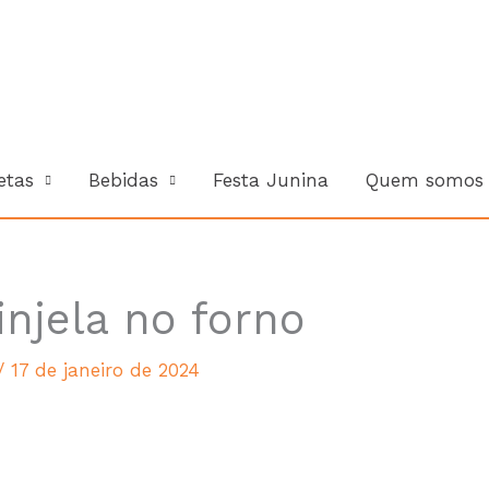
Cada Rec
etas
Bebidas
Festa Junina
Quem somos
njela no forno
/
17 de janeiro de 2024