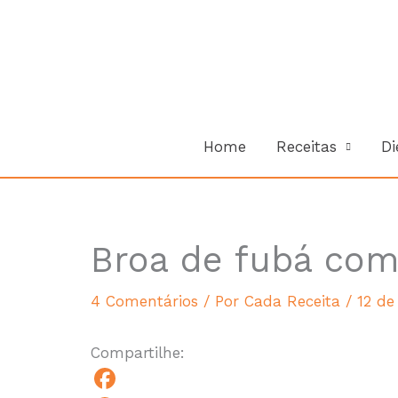
Ir
para
o
conteúdo
Home
Receitas
Di
Broa de fubá com
minutes
4 Comentários
/ Por
Cada Receita
/
12 de
Compartilhe: