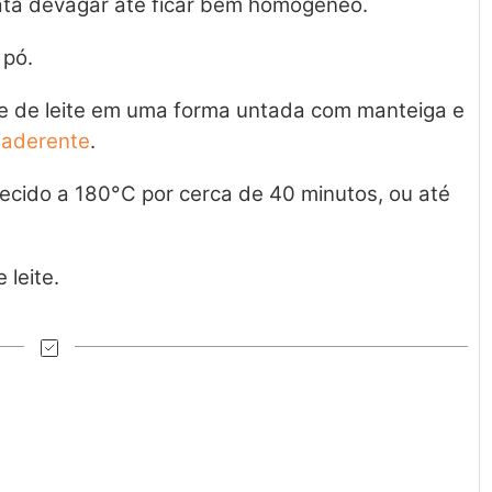
ata devagar até ficar bem homogêneo.
 pó.
e de leite em uma forma untada com manteiga e
iaderente
.
ecido a 180°C por cerca de 40 minutos, ou até
.
 leite.