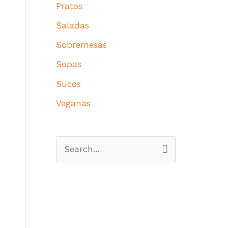
Pratos
Saladas
Sobremesas
Sopas
Sucos
Veganas
P
e
s
q
u