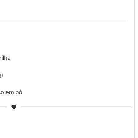
ilha
g)
co em pó