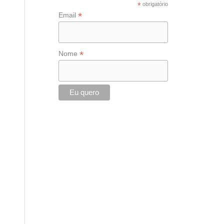
*
obrigatório
r
*
Email
:
*
Nome