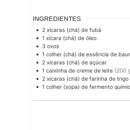
INGREDIENTES
2
xícaras (chá) de fubá
1
xícara (chá) de óleo
3
ovos
1
colher (chá) de essência de baun
2
xícaras (chá) de açúcar
1
caixinha de creme de leite
(200 
2
xícaras (chá) de farinha de trigo
1
colher (sopa) de fermento quími