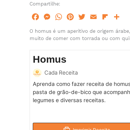
Compartilhe:
F
M
W
Pi
T
E
Fl
S
a
e
h
n
w
m
ip
h
O homus é um aperitivo de origem árabe, 
c
s
at
te
itt
ai
b
a
muito de comer com torrada ou com qui
e
s
s
re
er
l
o
e
b
e
A
st
ar
Homus
o
n
p
d
o
g
p
Cada Receita
k
er
Aprenda como fazer receita de homus
pasta de grão-de-bico que acompanh
legumes e diversas receitas.