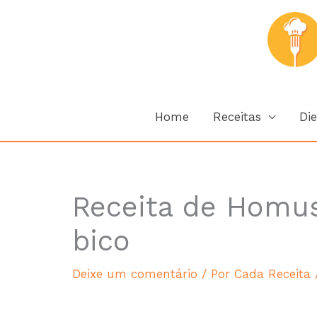
Ir
para
o
conteúdo
Home
Receitas
Die
Receita de Homus
hour
minutes
bico
Deixe um comentário
/ Por
Cada Receita