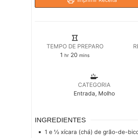
Imprimir Receita
TEMPO DE PREPARO
R
1
20
hr
mins
CATEGORIA
Entrada, Molho
INGREDIENTES
1 e ½
xícara (chá) de grão-de-bic