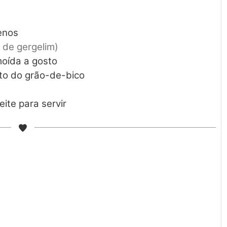
enos
 de gergelim)
moída a gosto
to do grão-de-bico
eite para servir