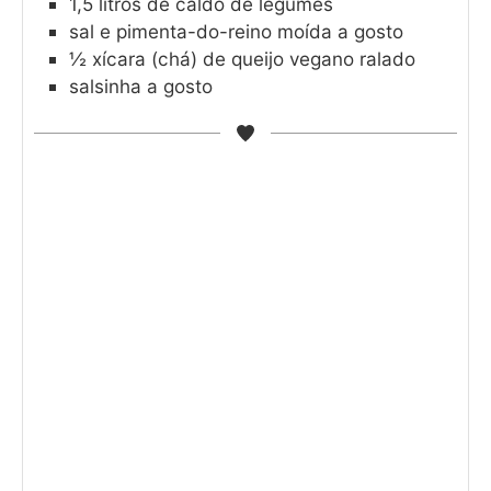
1,5
litros de caldo de legumes
sal e pimenta-do-reino moída a gosto
½
xícara (chá) de queijo vegano ralado
salsinha a gosto