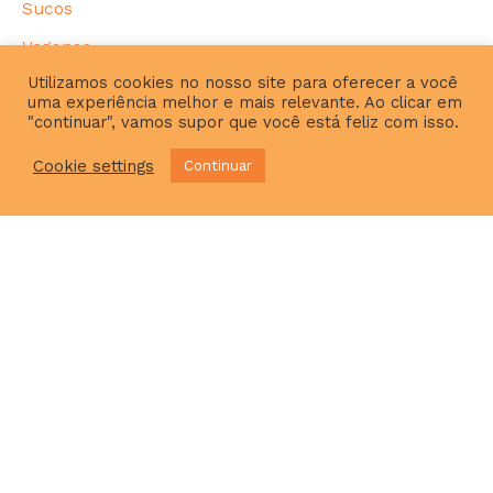
Sucos
Veganas
Utilizamos cookies no nosso site para oferecer a você
uma experiência melhor e mais relevante. Ao clicar em
"continuar", vamos supor que você está feliz com isso.
P
Cookie settings
Continuar
e
s
q
Copyright © 2026 Cada Receita | Todos os
u
direitos reservados.
i
Menu
s
a
r
p
o