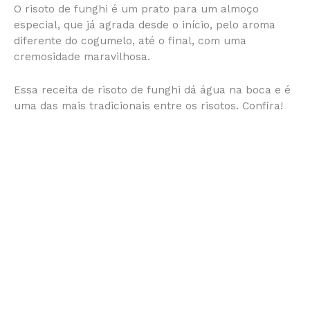
O risoto de funghi é um prato para um almoço
c
s
at
te
itt
ai
b
ar
especial, que já agrada desde o início, pelo aroma
e
s
s
re
er
l
o
e
diferente do cogumelo, até o final, com uma
cremosidade maravilhosa.
b
e
A
st
ar
o
n
p
d
Essa receita de risoto de funghi dá água na boca e é
o
g
p
uma das mais tradicionais entre os risotos. Confira!
k
er