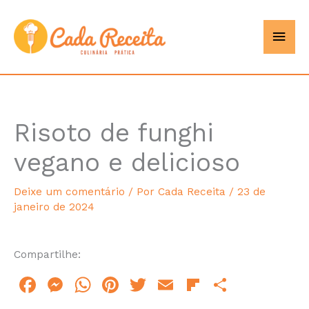
Ir
Men
Cada
para
o
princ
Receita
conteúdo
Risoto de funghi
hours
minutes
vegano e delicioso
Deixe um comentário
/ Por
Cada Receita
/
23 de
janeiro de 2024
Compartilhe:
F
M
W
Pi
T
E
Fl
S
a
e
h
n
w
m
ip
h