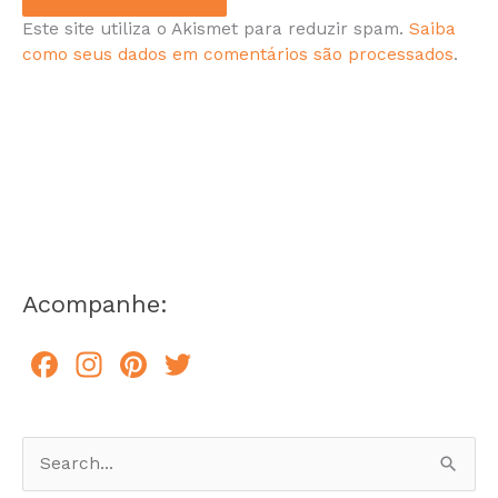
Este site utiliza o Akismet para reduzir spam.
Saiba
como seus dados em comentários são processados
.
Acompanhe:
F
In
Pi
T
a
st
n
w
c
a
te
itt
e
gr
re
er
P