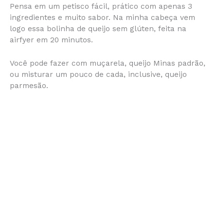
Pensa em um petisco fácil, prático com apenas 3
c
s
at
te
itt
ai
b
ar
ingredientes e muito sabor. Na minha cabeça vem
e
s
s
re
er
l
o
e
logo essa bolinha de queijo sem glúten, feita na
airfyer em 20 minutos.
b
e
A
st
ar
o
n
p
d
Você pode fazer com muçarela, queijo Minas padrão,
o
g
p
ou misturar um pouco de cada, inclusive, queijo
parmesão.
k
er