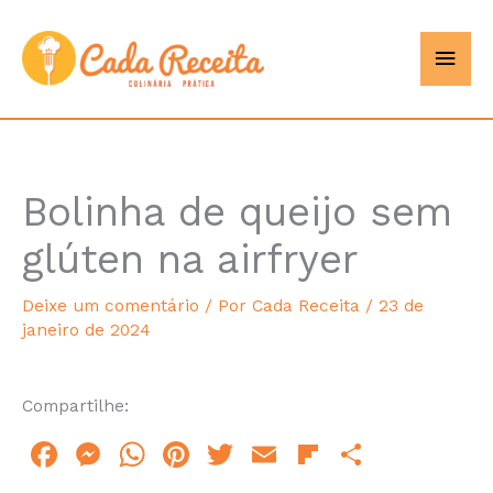
Ir
Men
Cada
para
o
princ
Receita
conteúdo
Bolinha de queijo sem
minutes
glúten na airfryer
Deixe um comentário
/ Por
Cada Receita
/
23 de
janeiro de 2024
Compartilhe:
F
M
W
Pi
T
E
Fl
S
a
e
h
n
w
m
ip
h