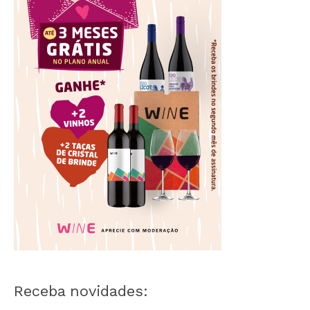
o
r
:
Receba novidades: