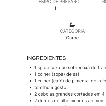
TEMPO DE PREPARO
R
1
hr
CATEGORIA
Carne
INGREDIENTES
1
kg
de coxa ou sobrecoxa de fra
1
colher (sopa) de sal
1
colher (café) de pimenta-do-rei
tomilho a gosto
2
cebolas grandes cortadas em 4
2
dentes de alho picados ao meio