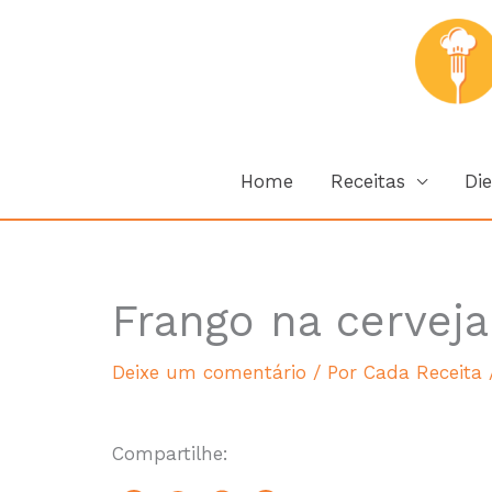
Ir
para
o
conteúdo
Home
Receitas
Die
Frango na cerveja
hour
Deixe um comentário
/ Por
Cada Receita
Compartilhe: