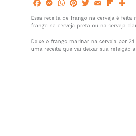
F
M
W
Pi
T
E
Fl
S
a
e
h
n
w
m
ip
h
Essa receita de frango na cerveja é feita
c
s
at
te
itt
ai
b
a
frango na cerveja preta ou na cerveja clar
e
s
s
re
er
l
o
e
b
e
A
st
ar
Deixe o frango marinar na cerveja por 24
o
n
p
d
uma receita que vai deixar sua refeição a
o
g
p
k
er