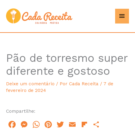
Ir
Men
Cada
para
o
princ
Receita
conteúdo
Pão de torresmo super
hours
diferente e gostoso
Deixe um comentário
/ Por
Cada Receita
/
7 de
fevereiro de 2024
Compartilhe:
F
M
W
Pi
T
E
Fl
S
a
e
h
n
w
m
ip
h