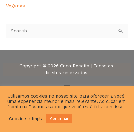
Veganas
P
e
s
q
Copyright © 2026 Cada Receita | Todos os
u
direitos reservados.
i
Menu
s
Utilizamos cookies no nosso site para oferecer a você
a
uma experiência melhor e mais relevante. Ao clicar em
r
"continuar", vamos supor que você está feliz com isso.
p
Cookie settings
Continuar
o