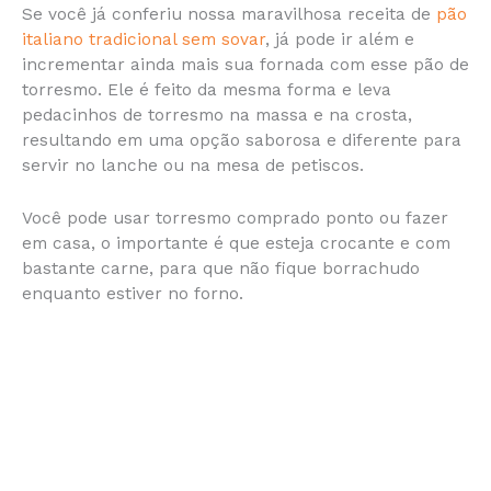
Se você já conferiu nossa maravilhosa receita de
pão
c
s
at
te
itt
ai
b
ar
italiano tradicional sem sovar
, já pode ir além e
e
s
s
re
er
l
o
e
incrementar ainda mais sua fornada com esse pão de
torresmo. Ele é feito da mesma forma e leva
b
e
A
st
ar
pedacinhos de torresmo na massa e na crosta,
o
n
p
d
resultando em uma opção saborosa e diferente para
o
g
p
servir no lanche ou na mesa de petiscos.
k
er
Você pode usar torresmo comprado ponto ou fazer
em casa, o importante é que esteja crocante e com
bastante carne, para que não fique borrachudo
enquanto estiver no forno.