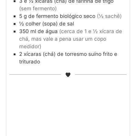
3
e ½ xícaras (chá) de farinha de trigo
(sem fermento)
5
g
de fermento biológico seco
(½ sachê)
½
colher (sopa) de sal
350
ml
de água
(cerca de 1 e ½ xícara de
chá, mas vale a pena usar um copo
medidor)
2
xícaras (chá) de torresmo suíno frito e
triturado