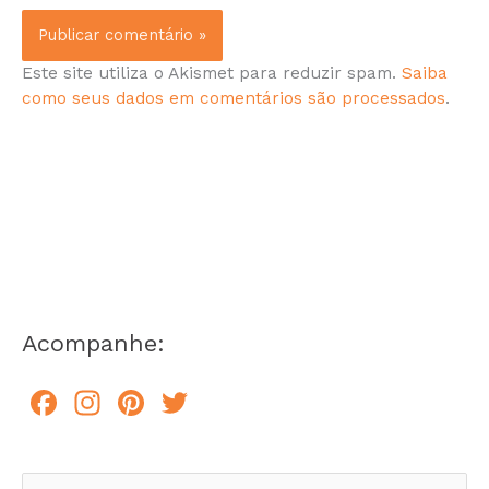
Este site utiliza o Akismet para reduzir spam.
Saiba
como seus dados em comentários são processados
.
Acompanhe:
F
In
Pi
T
a
st
n
w
c
a
te
itt