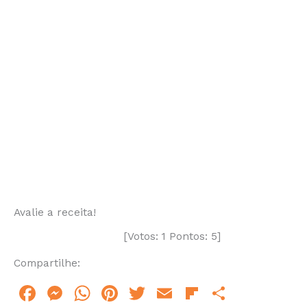
Avalie a receita!
[Votos:
1
Pontos:
5
]
Compartilhe:
F
M
W
Pi
T
E
Fl
S