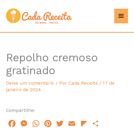
Ir
Men
Cada
para
o
princ
Receita
conteúdo
Repolho cremoso
minutes
gratinado
Deixe um comentário
/ Por
Cada Receita
/
17 de
janeiro de 2024
Compartilhe:
F
M
W
Pi
T
E
Fl
S
a
e
h
n
w
m
ip
h