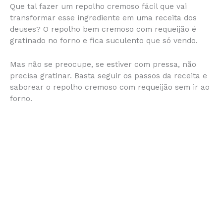
Que tal fazer um repolho cremoso fácil que vai
c
s
at
te
itt
ai
b
ar
transformar esse ingrediente em uma receita dos
e
s
s
re
er
l
o
e
deuses? O repolho bem cremoso com requeijão é
gratinado no forno e fica suculento que só vendo.
b
e
A
st
ar
o
n
p
d
Mas não se preocupe, se estiver com pressa, não
o
g
p
precisa gratinar. Basta seguir os passos da receita e
saborear o repolho cremoso com requeijão sem ir ao
k
er
forno.