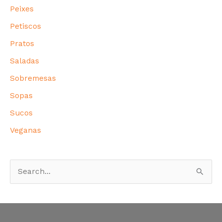
Peixes
Petiscos
Pratos
Saladas
Sobremesas
Sopas
Sucos
Veganas
P
e
s
q