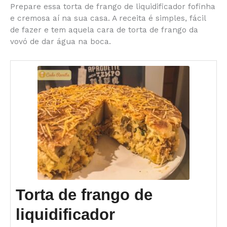
Prepare essa torta de frango de liquidificador fofinha
c
s
at
te
itt
ai
b
ar
e cremosa aí na sua casa. A receita é simples, fácil
e
s
s
re
er
l
o
e
de fazer e tem aquela cara de torta de frango da
vovó de dar água na boca.
b
e
A
st
ar
o
n
p
d
o
g
p
k
er
Torta de frango de
liquidificador