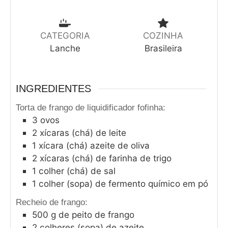
CATEGORIA
COZINHA
Lanche
Brasileira
INGREDIENTES
Torta de frango de liquidificador fofinha:
3
ovos
2
xícaras (chá) de leite
1
xícara (chá) azeite de oliva
2
xícaras (chá) de farinha de trigo
1
colher (chá) de sal
1
colher (sopa) de fermento químico em pó
Recheio de frango:
500
g
de peito de frango
2
colheres (sopa) de azeite