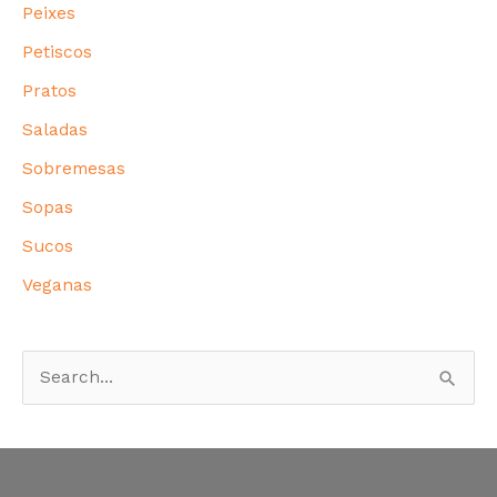
Peixes
Petiscos
Pratos
Saladas
Sobremesas
Sopas
Sucos
Veganas
P
e
s
q