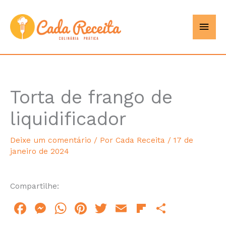
Ir
Men
Cada
para
o
princ
Receita
conteúdo
Torta de frango de
hour
minutes
liquidificador
Deixe um comentário
/ Por
Cada Receita
/
17 de
janeiro de 2024
Compartilhe:
F
M
W
Pi
T
E
Fl
S
a
e
h
n
w
m
ip
h