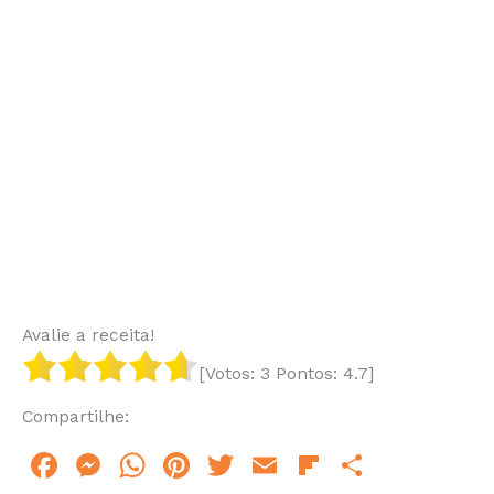
Avalie a receita!
[Votos:
3
Pontos:
4.7
]
Compartilhe:
F
M
W
Pi
T
E
Fl
S