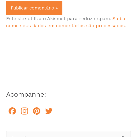
Este site utiliza o Akismet para reduzir spam.
Saiba
como seus dados em comentários são processados
.
Acompanhe:
F
In
Pi
T
a
st
n
w
c
a
te
itt