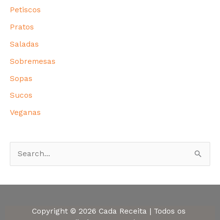
Petiscos
Pratos
Saladas
Sobremesas
Sopas
Sucos
Veganas
P
e
s
q
Copyright © 2026 Cada Receita | Todos os
u