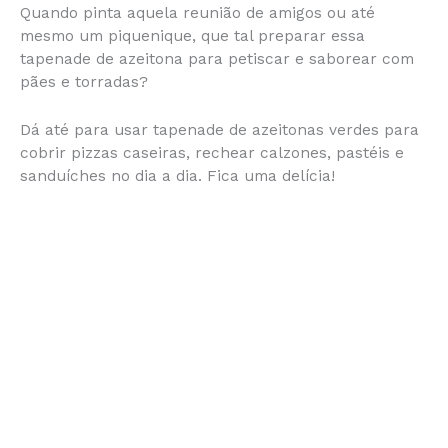
Quando pinta aquela reunião de amigos ou até
c
s
at
te
itt
ai
b
ar
mesmo um piquenique, que tal preparar essa
e
s
s
re
er
l
o
e
tapenade de azeitona para petiscar e saborear com
pães e torradas?
b
e
A
st
ar
o
n
p
d
Dá até para usar tapenade de azeitonas verdes para
o
g
p
cobrir pizzas caseiras, rechear calzones, pastéis e
sanduíches no dia a dia. Fica uma delícia!
k
er