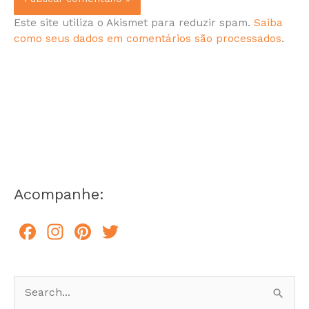
Este site utiliza o Akismet para reduzir spam.
Saiba
como seus dados em comentários são processados
.
Acompanhe:
F
In
Pi
T
a
st
n
w
c
a
te
itt
e
gr
re
er
P