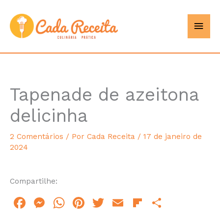
Ir
Men
Cada
para
o
princ
Receita
conteúdo
Tapenade de azeitona
minutes
delicinha
2 Comentários
/ Por
Cada Receita
/
17 de janeiro de
2024
Compartilhe:
F
M
W
Pi
T
E
Fl
S
a
e
h
n
w
m
ip
h