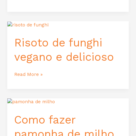
Risoto
de
funghi
Risoto de funghi
vegano
e
vegano e delicioso
delicioso
Read More »
Como
fazer
pamonha
Como fazer
de
milho
pamonha de milho