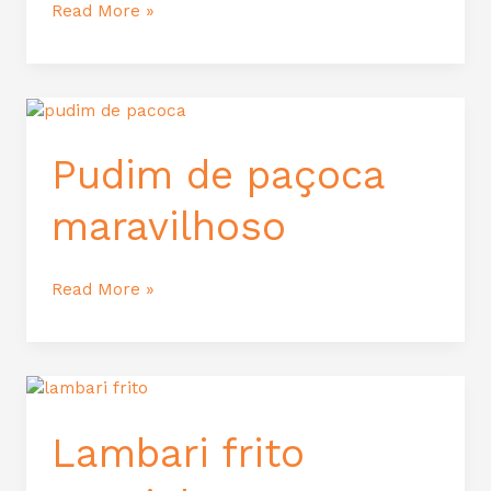
Read More »
Pudim
de
paçoca
Pudim de paçoca
maravilhoso
maravilhoso
Read More »
Lambari
frito
sequinho
Lambari frito
e
crocante