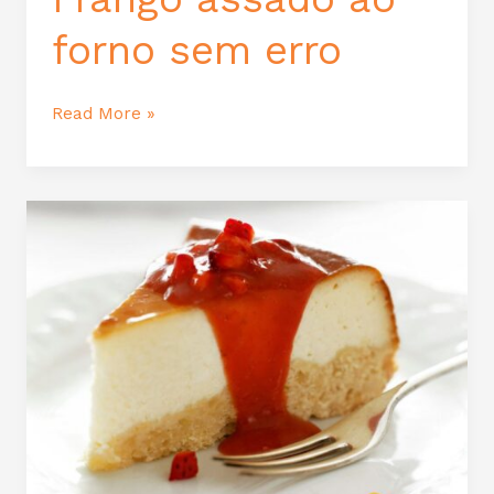
forno sem erro
Read More »
Cheesecake
de
morango
irresistível