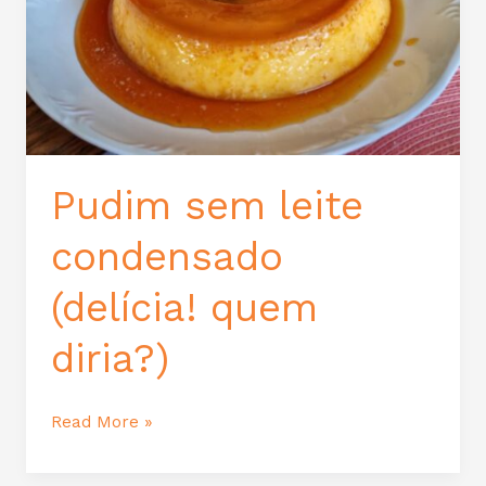
Pudim sem leite
condensado
(delícia! quem
diria?)
Read More »