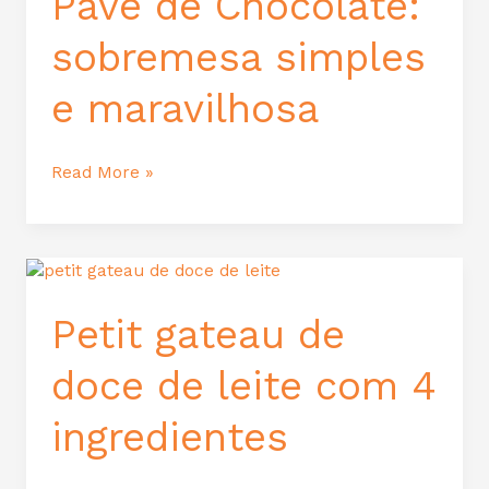
Pavê de Chocolate:
sobremesa
simples
sobremesa simples
e
maravilhosa
e maravilhosa
Read More »
Petit
gateau
de
Petit gateau de
doce
de
doce de leite com 4
leite
com
ingredientes
4
ingredientes