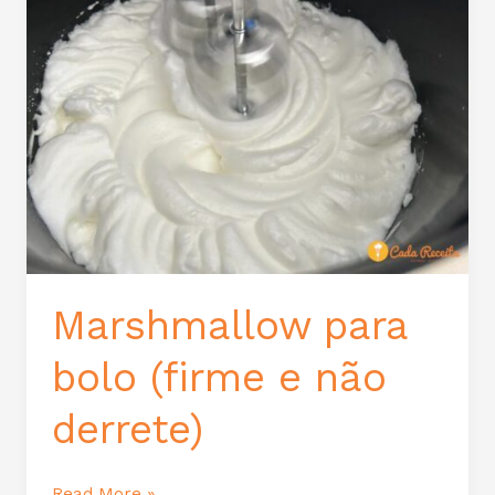
bolo
(firme
e
não
derrete)
Marshmallow para
bolo (firme e não
derrete)
Read More »