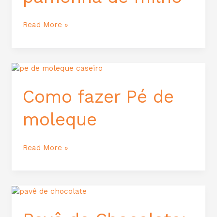
Read More »
Como
fazer
Pé
Como fazer Pé de
de
moleque
moleque
Read More »
Pavê
de
Chocolate: