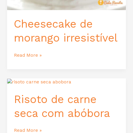
Cheesecake de
morango irresistível
Read More »
Risoto
de
carne
Risoto de carne
seca
com
seca com abóbora
abóbora
Read More »