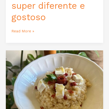
super diferente e
gostoso
Read More »
Risoto
de
queijo
brie
com
parma